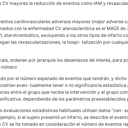
s CV mayores la reducción de eventos como IAM y revasculari
 eventos cardiovasculares adversos mayores (
major adverse c
nados con la enfermedad CV aterosclerótica es el MACE de 3 
po 1, aterotrombótico, excluyendo a los otros tipos de infarto
n las revascularizaciones, la hospi- talización por cualquier
cala, ordenan por jerarquía los desenlaces de interés, para 
l número
nado por el número esperado de eventos que tendrán, y dicho n
podrían even- tualmente tener o no significancia estadística
ncias entre el grupo que recibe la intervención y el grupo co
ignificativa, dependiendo de los parámetros preestablecidos p
s evaluaciones estadísticas habituales utilizan datos “cen- su
jemplo, si el sujeto presentó un infarto, se describe el event
CV se ha tomado en consideración el número de eventos repetid