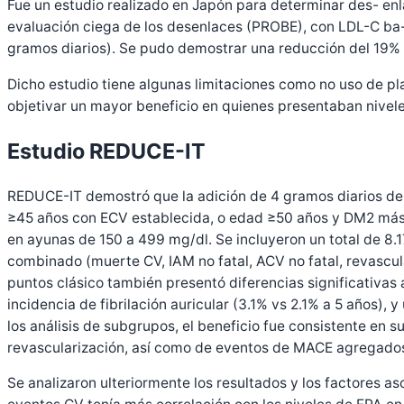
Fue un estudio realizado en Japón para determinar des- enla
evaluación ciega de los desenlaces (PROBE), con LDL-C ba- s
gramos diarios). Se pudo demostrar una reducción del 19% e
Dicho estudio tiene algunas limitaciones como no uso de pla
objetivar un mayor beneficio en quienes presentaban nivel
Estudio REDUCE-IT
REDUCE-IT demostró que la adición de 4 gramos diarios de I
≥45 años con ECV establecida, o edad ≥50 años y DM2 más ≥
en ayunas de 150 a 499 mg/dl. Se incluyeron un total de 8.17
combinado (muerte CV, IAM no fatal, ACV no fatal, revascul
puntos clásico también presentó diferencias significativas 
incidencia de fibrilación auricular (3.1% vs 2.1% a 5 años),
los análisis de subgrupos, el beneficio fue consistente en 
revascularización, así como de eventos de MACE agregados 
Se analizaron ulteriormente los resultados y los factores a