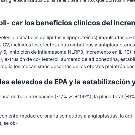
 sangre alcanzados durante el tratamiento, que con los nivel
 car los beneficios clínicos del incre
veles plasmáticos de lípidos y lipoproteínas) impulsados di-
s CV, incluidos los efectos antitrombóticos y antiplaquetar
 y 6, inhibición de inflamasoma NLRP3, incremento en IL-10), a
extrusión de co- lesterol, aumento de adiponectina, estabili
 amplía los mecanismos descritos de los efectos pleiotrópicos
les elevados de EPA y la estabilización y
laca de baja atenuación (-17% vs +109%), la placa total (-9% 
s con enfermedad coronaria sometidos a angioplastias, la adi-
s, se ob-