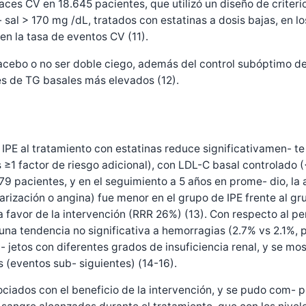
ces CV en 18.645 pacientes, que utilizó un diseño de criterio
al > 170 mg /dL, tratados con estatinas a dosis bajas, en los
n la tasa de eventos CV (11).
cebo o no ser doble ciego, además del control subóptimo del 
es de TG basales más elevados (12).
PE al tratamiento con estatinas reduce significativamen- te 
1 factor de riesgo adicional), con LDL-C basal controlado (
9 pacientes, y en el seguimiento a 5 años en prome- dio, la a
arización o angina) fue menor en el grupo de IPE frente al 
a favor de la intervención (RRR 26%) (13). Con respecto al p
 y una tendencia no significativa a hemorragias (2.7% vs 2.1%
su- jetos con diferentes grados de insuficiencia renal, y se 
(eventos sub- siguientes) (14-16).
sociados con el beneficio de la intervención, y se pudo com- 