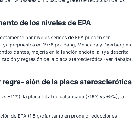
es de TG basales o incluso del grado de reducción de los
mento de los niveles de EPA
 rectamente por niveles séricos de EPA pueden ser
ios (ya propuestos en 1978 por Bang, Moncada y Dyerberg en
ntioxidantes, mejoría en la función endotelial (ya descrita
zación y regresión de la placa aterosclerótica (ver debajo),
.
 regre- sión de la placa aterosclerótica
vs +11%), la placa total no calcificada (-19% vs +9%), la
 ción de EPA (1,8 g/día) también produjo reducciones