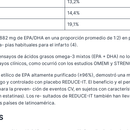
13,2%
14,4%
19,1%
 882 mg de EPA/DHA en una proporción promedio de 1:2) en p
- pias habituales para el infarto (4).
os ensayos de ácidos grasos omega-3 mixtos (EPA + DHA) no l
sayos clínicos, como ocurrió con los estudios OMEMI y STREN
ster etílico de EPA altamente purificado (≥96%), demostró una
iego y controlado con placebo REDUCE-IT. El beneficio y el p
para la preven- ción de eventos CV, en sujetos con caracterís
 estatinas). Los re- sultados de REDUCE-IT también han llev
s países de latinoamérica.
S