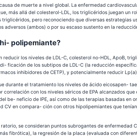
causa de muerte a nivel global. La enfermedad cardiovascula
e, más allá del colesterol-LDL, los triglicéridos juegan un 
s triglicéridos, pero reconociendo que diversas estrategias 
os adversos (ambos) o por su escaso sustento en la reducción
 hi- polipemiante?
n reducir los niveles de LDL-C, colesterol no-HDL, ApoB, trigl
odi- ficación de los subtipos de LDL-C (la reducción específi
ármacos inhibidores de CETP), y potencialmente reducir Lp(a)
ue durante el tratamiento los niveles de ácido eicosapen- t
 correlación con los niveles séricos de EPA alcanzados que con
el be- neficio de IPE, así como de las terapias basadas en om
d CV en compara- ción con otros hipolipemiantes que tenían c
ratorio, se consideran puntos subrogantes de enfermedad CV 
más fibrótica), la regresión de la placa (evaluada con difer