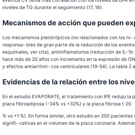
eventos CV tenía más correlación con los niveles de EPA en
niveles de TG durante el seguimiento (17, 18).
Mecanismos de acción que pueden expli-
Los mecanismos pleiotrópicos (no relacionados con los ni- 
responsa- bles de gran parte de la reducción de los evento
esquimales, ver cita), antiinflamatorios (reducción de IL-1b
hace más de 20 años con incremento en la expresión de ON), 
y efectos antiarrítmi- cos ventriculares (19-54). La tabla 2
Evidencias de la relación entre los nive
En el estudio EVAPORATE, el tratamiento con IPE redujo la p
placa fibroadiposa (-34% vs +32%) y la placa fibrosa (-20
% vs +1 %). En forma similar, otro estudio en 200 paciente
signifi- cativas en el volumen de la placa coronaria. Ademá