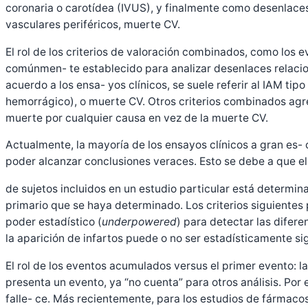
coronaria o carotídea (IVUS), y finalmente como desenlace
vasculares periféricos, muerte CV.
El rol de los criterios de valoración combinados, como los
comúnmen- te establecido para analizar desenlaces relacio
acuerdo a los ensa- yos clínicos, se suele referir al IAM ti
hemorrágico), o muerte CV. Otros criterios combinados agrega
muerte por cualquier causa en vez de la muerte CV.
Actualmente, la mayoría de los ensayos clínicos a gran es- 
poder alcanzar conclusiones veraces. Esto se debe a que e
de sujetos incluidos en un estudio particular está determi
primario que se haya determinado. Los criterios siguientes 
poder estadístico (
underpowered
) para detectar las difere
la aparición de infartos puede o no ser estadísticamente s
El rol de los eventos acumulados versus el primer evento: la
presenta un evento, ya “no cuenta” para otros análisis. Por e
falle- ce. Más recientemente, para los estudios de fármacos 