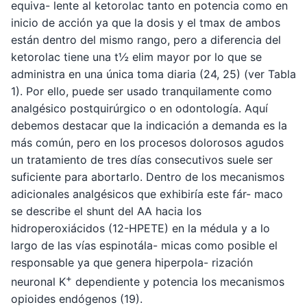
equiva- lente al ketorolac tanto en potencia como en
inicio de acción ya que la dosis y el tmax de ambos
están dentro del mismo rango, pero a diferencia del
ketorolac tiene una t½ elim mayor por lo que se
administra en una única toma diaria (24, 25) (ver Tabla
1). Por ello, puede ser usado tranquilamente como
analgésico postquirúrgico o en odontología. Aquí
debemos destacar que la indicación a demanda es la
más común, pero en los procesos dolorosos agudos
un tratamiento de tres días consecutivos suele ser
suficiente para abortarlo. Dentro de los mecanismos
adicionales analgésicos que exhibiría este fár- maco
se describe el shunt del AA hacia los
hidroperoxiácidos (12-HPETE) en la médula y a lo
largo de las vías espinotála- micas como posible el
responsable ya que genera hiperpola- rización
+
neuronal K
dependiente y potencia los mecanismos
opioides endógenos (19).