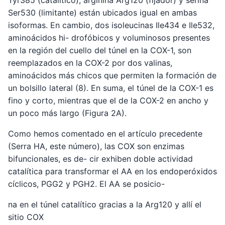
Tyr385 (catalítico), arginina Arg120 (fijador) y serina
Ser530 (limitante) están ubicados igual en ambas
isoformas. En cambio, dos isoleucinas Ile434 e Ile532,
aminoácidos hi- drofóbicos y voluminosos presentes
en la región del cuello del túnel en la COX-1, son
reemplazados en la COX-2 por dos valinas,
aminoácidos más chicos que permiten la formación de
un bolsillo lateral (8). En suma, el túnel de la COX-1 es
fino y corto, mientras que el de la COX-2 en ancho y
un poco más largo (Figura 2A).
Como hemos comentado en el artículo precedente
(Serra HA, este número), las COX son enzimas
bifuncionales, es de- cir exhiben doble actividad
catalítica para transformar el AA en los endoperóxidos
cíclicos, PGG2 y PGH2. El AA se posicio-
na en el túnel catalítico gracias a la Arg120 y allí el
sitio COX