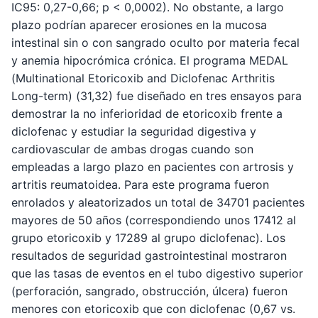
IC95: 0,27-0,66; p < 0,0002). No obstante, a largo
plazo podrían aparecer erosiones en la mucosa
intestinal sin o con sangrado oculto por materia fecal
y anemia hipocrómica crónica. El programa MEDAL
(Multinational Etoricoxib and Diclofenac Arthritis
Long-term) (31,32) fue diseñado en tres ensayos para
demostrar la no inferioridad de etoricoxib frente a
diclofenac y estudiar la seguridad digestiva y
cardiovascular de ambas drogas cuando son
empleadas a largo plazo en pacientes con artrosis y
artritis reumatoidea. Para este programa fueron
enrolados y aleatorizados un total de 34701 pacientes
mayores de 50 años (correspondiendo unos 17412 al
grupo etoricoxib y 17289 al grupo diclofenac). Los
resultados de seguridad gastrointestinal mostraron
que las tasas de eventos en el tubo digestivo superior
(perforación, sangrado, obstrucción, úlcera) fueron
menores con etoricoxib que con diclofenac (0,67 vs.