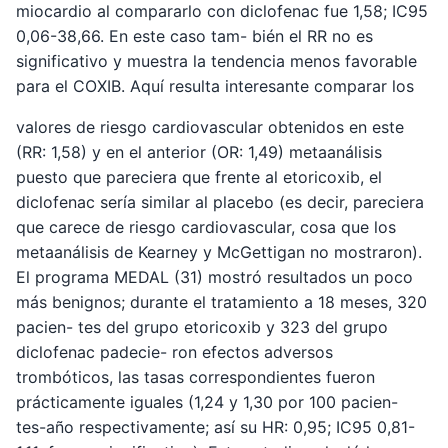
miocardio al compararlo con diclofenac fue 1,58; IC95
0,06-38,66. En este caso tam- bién el RR no es
significativo y muestra la tendencia menos favorable
para el COXIB. Aquí resulta interesante comparar los
valores de riesgo cardiovascular obtenidos en este
(RR: 1,58) y en el anterior (OR: 1,49) metaanálisis
puesto que pareciera que frente al etoricoxib, el
diclofenac sería similar al placebo (es decir, pareciera
que carece de riesgo cardiovascular, cosa que los
metaanálisis de Kearney y McGettigan no mostraron).
El programa MEDAL (31) mostró resultados un poco
más benignos; durante el tratamiento a 18 meses, 320
pacien- tes del grupo etoricoxib y 323 del grupo
diclofenac padecie- ron efectos adversos
trombóticos, las tasas correspondientes fueron
prácticamente iguales (1,24 y 1,30 por 100 pacien-
tes-año respectivamente; así su HR: 0,95; IC95 0,81-