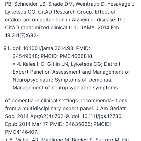
PB, Schneider LS, Shade DM, Weintraub D, Yesavage J,
Lyketsos CG; CitAD Research Group. Effect of
citalopram on agita- tion in Alzheimer disease: the
CitAD randomized clinical trial. JAMA. 2014 Feb
19;311(7):682-
doi: 10.1001/jama.2014.93. PMID:
24549548; PMCID: PMC4086818.
• 4. Kales HC, Gitlin LN, Lyketsos CG; Detroit
Expert Panel on Assessment and Management of
Neuropsychiatric Symptoms of Dementia.
Management of neuropsychiatric symptoms
of dementia in clinical settings: recommenda- tions
from a multidisciplinary expert panel. J Am Geriatr
Soc. 2014 Apr;62(4):762-9. doi: 10.1111/jgs.12730.
Epub 2014 Mar 17. PMID: 24635665; PMCID:
PMC4146407.
• 5. Maher AR, Maglione M, Bagley S, Suttorp M, Hu