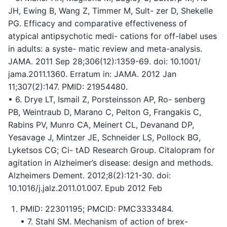
JH, Ewing B, Wang Z, Timmer M, Sult- zer D, Shekelle
PG. Efficacy and comparative effectiveness of
atypical antipsychotic medi- cations for off-label uses
in adults: a syste- matic review and meta-analysis.
JAMA. 2011 Sep 28;306(12):1359-69. doi: 10.1001/
jama.2011.1360. Erratum in: JAMA. 2012 Jan
11;307(2):147. PMID: 21954480.
• 6. Drye LT, Ismail Z, Porsteinsson AP, Ro- senberg
PB, Weintraub D, Marano C, Pelton G, Frangakis C,
Rabins PV, Munro CA, Meinert CL, Devanand DP,
Yesavage J, Mintzer JE, Schneider LS, Pollock BG,
Lyketsos CG; Ci- tAD Research Group. Citalopram for
agitation in Alzheimer’s disease: design and methods.
Alzheimers Dement. 2012;8(2):121-30. doi:
10.1016/j.jalz.2011.01.007. Epub 2012 Feb
PMID: 22301195; PMCID: PMC3333484.
• 7. Stahl SM. Mechanism of action of brex-