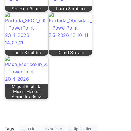
Federico Rebok
Laura Sarubbo
Laura Sarubbo
Daniel Serrani
Miguel Bautista
Miceli, Héctor
Alejandro Serra
Tags:
agitacion
alzheimer
antipsicoticos