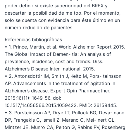
poder definir si existe superioridad del BREX y
descartar la posibilidad de me too. Por el momento,
solo se cuenta con evidencia para éste último en un
número reducido de pacientes.
Referencias bibliográficas
• 1. Prince, Martin, et al. World Alzheimer Report 2015.
The Global Impact of Demen- tia: An analysis of
prevalence, incidence, cost and trends. Diss.
Alzheimer’s Disease Inter- national, 2015.
• 2. Antonsdottir IM, Smith J, Keltz M, Pors- teinsson
AP. Advancements in the treatment of agitation in
Alzheimer’s disease. Expert Opin Pharmacother.
2015;16(11): 1649-56. doi:
10.1517/14656566.2015.1059422. PMID: 26159445.
• 3. Porsteinsson AP, Drye LT, Pollock BG, Deva- nand
DP, Frangakis C, Ismail Z, Marano C, Mei- nert CL,
Mintzer JE, Munro CA, Pelton G, Rabins PV, Rosenberg