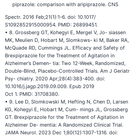
piprazole: comparison with aripiprazole. CNS
Spectr. 2016 Feb;21(1):1-6. doi: 10.1017/
S1092852915000954. PMID: 26899451.
• 8. Grossberg GT, Kohegyi E, Mergel V, Jo- siassen
MK, Meulien D, Hobart M, Slomkows- ki M, Baker RA,
McQuade RD, Cummings JL. Efficacy and Safety of
Brexpiprazole for the Treatment of Agitation in
Alzheimer’s Demen- tia: Two 12-Week, Randomized,
Double-Blind, Placebo-Controlled Trials. Am J Geriatr
Psy- chiatry. 2020 Apr;28(4):383-400. doi:
10.1016/j.jagp.2019.09.009. Epub 2019
Oct 1. PMID: 31708380.
• 9. Lee D, Slomkowski M, Hefting N, Chen D, Larsen
KG, Kohegyi E, Hobart M, Cum- mings JL, Grossberg
GT. Brexpiprazole for the Treatment of Agitation in
Alzheimer De- mentia: A Randomized Clinical Trial.
JAMA Neurol. 2023 Dec 1;80(12):1307-1316. doi: