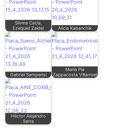
Silvina Cacia,
Ezequiel Zaidel
Alicia Kabanchik
María Pía
Gabriel Samperisi
Zappacosta Villarroel
Héctor Alejandro
Serra