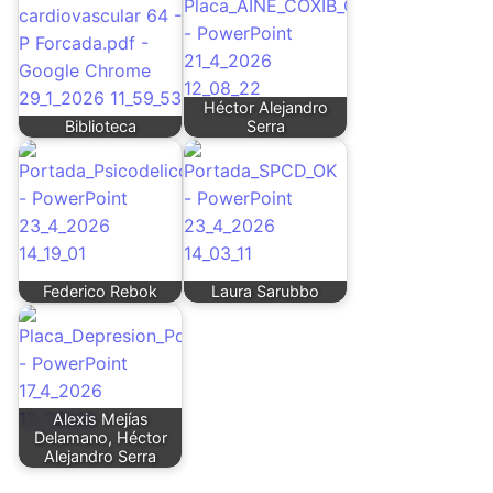
Héctor Alejandro
Biblioteca
Serra
Federico Rebok
Laura Sarubbo
Alexis Mejías
Delamano, Héctor
Alejandro Serra