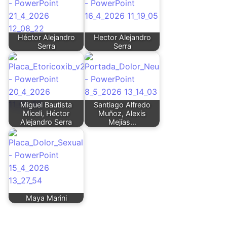
Héctor Alejandro
Hector Alejandro
Serra
Serra
Miguel Bautista
Santiago Alfredo
Miceli, Héctor
Muñoz, Alexis
Alejandro Serra
Mejías…
Maya Marini