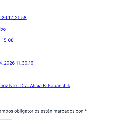
bbo
uñoz
Next
Dra. Alicia B. Kabanchik
ampos obligatorios están marcados con
*