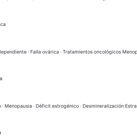
eca
ependiente · Falla ovárica · Tratamientos oncológicos Meno
ca
 · Menopausia · Déficit estrogénico · Desmineralización Estr
a