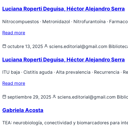
Luciana Roperti Deguisa, Héctor Alejandro Serra
Nitrocompuestos · Metronidazol · Nitrofurantoína · Farmacol
Read more
octubre 13, 2025
sciens.editorial@gmail.com
Bibliotec
Luciana Roperti Deguisa, Héctor Alejandro Serra
ITU baja · Cistitis aguda · Alta prevalencia · Recurrencia ·
Read more
septiembre 29, 2025
sciens.editorial@gmail.com
Bibli
Gabriela Acosta
TEA: neurobiología, conectividad y biomarcadores para in