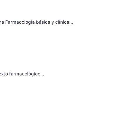
ana Farmacología básica y clínica…
ntexto farmacológico…