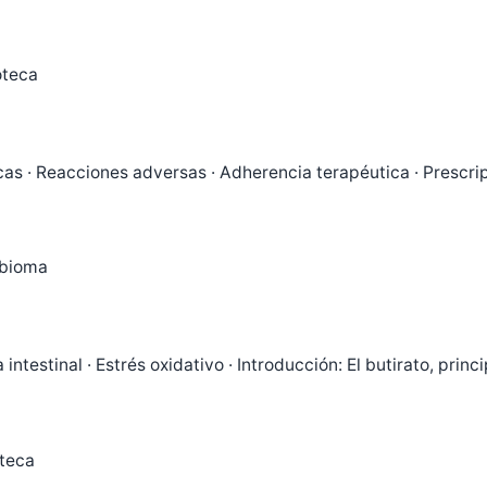
oteca
cas · Reacciones adversas · Adherencia terapéutica · Prescri
bioma
 intestinal · Estrés oxidativo · Introducción: El butirato, prin
oteca