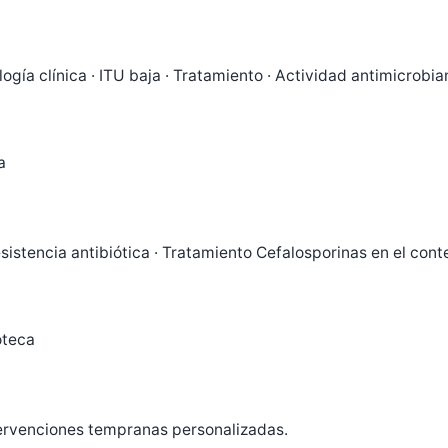
ogía clínica · ITU baja · Tratamiento · Actividad antimicrobi
a
 Resistencia antibiótica · Tratamiento Cefalosporinas en el co
oteca
tervenciones tempranas personalizadas.