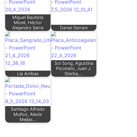
Miguel Bautista
Miceli, Héctor
Alejandro Serra
Daniel Serrani
Sol Song, Agustina
Piccinato, Juan J.
Lía Arribas
Sterba,…
Santiago Alfredo
Muñoz, Alexis
Mejías…