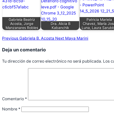
Gabriela Beatriz
Patricia Mariela
Acosta, Jorge
Dra. Alicia B
Chavez, María Jos
Manzanares Robles
Kabanchik
Luna, Laura Sarub
Previous
Gabriela B. Acosta
Next
Maya Marini
Deja un comentario
Tu dirección de correo electrónico no será publicada.
Los c
Comentario
*
Nombre
*