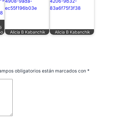
é
bo
Alicia B Kabanchik
Alicia B Kabanchik
ampos obligatorios están marcados con
*